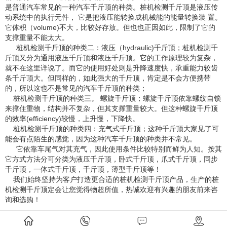
是普通汽车常见的一种汽车千斤顶的种类。桩机检测千斤顶是液压传
动系统中的执行元件， 它是把液压能转换成机械能的能量转换装 置。
它体积（volume)不大，比较好存放。但也也正因如此，限制了它的
支撑重量不能太大。
桩机检测千斤顶的种类二：液压（hydraulic)千斤顶；桩机检测千
斤顶又分为通用液压千斤顶和液压千斤顶。它的工作原理较为复杂，
就不在这里详说了。而它的使用好处则是升降速度快，承重能力较齿
条千斤顶大。但同样的，如此强大的千斤顶，肯定是不会方便携带
的，所以这也不是常见的汽车千斤顶的种类；
桩机检测千斤顶的种类三。 螺旋千斤顶；螺旋千斤顶依靠螺纹自锁
来撑住重物，结构并不复杂，但其支撑重量较大。但这种螺旋千斤顶
的效率(efficiency)较慢，上升慢，下降快。
桩机检测千斤顶的种类四：充气式千斤顶；这种千斤顶大家见了可
能会有点陌生的感觉，因为这种汽车千斤顶的种类并不常见。
它依靠车尾气对其充气，因此使用条件比较特别而鲜为人知。按其
它方式方法分可分类为液压千斤顶，卧式千斤顶，爪式千斤顶，同步
千斤顶，一体式千斤顶，千斤顶，薄型千斤顶等！
我们始终坚持为客户打造更合适的桩机检测千斤顶产品，生产的桩
机检测千斤顶定会让您觉得物超所值，热诚欢迎有兴趣的朋友前来咨
询和选购！
上一条：
同步千斤顶的标定误差如何控制