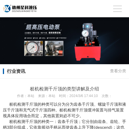
行业资讯
查看分类
桩机检测千斤顶的类型讲解及介绍
作者：
本站
来源：
本站
时间：
2024/3/6 17:44:10
次数：
桩机检测千斤顶
的种类可以分为分为齿条千斤顶、螺旋千斤顶和液
压千斤顶和充气式千斤顶四种。桩机检测千斤顶缓冲装置与排气装置
视具体应用场合而定，其他装置则必不可少。
桩机检测千斤顶的种类一：齿条千斤顶；它分别由齿条、齿轮、手
柄3部分组成，它依靠摇动手柄从而使齿条上升下降(descend)；这也